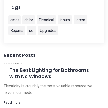
Tags
amet
dolor
Electrical
ipsum
lorem
Repairs
set
Upgrades
Recent Posts
30 Oct, 2016
02
The Best Lighting for Bathrooms
with No Windows
Bi
Electricity is arguably the most valuable resource we
ar
have in our mode
R
Read more