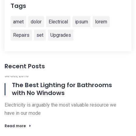
Tags
amet
dolor
Electrical
ipsum
lorem
Repairs
set
Upgrades
Recent Posts
30 Oct, 2016
02
The Best Lighting for Bathrooms
with No Windows
Bi
Electricity is arguably the most valuable resource we
ar
have in our mode
R
Read more